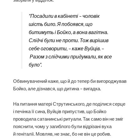
“Посадили в кабінеті – чоловік
шість било. Я побоявся, що
битимуть і Бойко, а вона вагітна.
Слідчі були не проти. Тож вирішив
себе оговорити, – каже Вуйців. –
Разом з слідчими придумали, як все
було”.
Обвинувачений каже, що й до тепер би вигороджував
Бойко, але дізнався, що дитина – вигадка.
На питання матері Струтинського, де поділися серце
і печінка її сина, Вуйців припустив, що Бойко
проводила сатанинські ритуали. Так само він не зміг
пояснити, чому у загиблого були відрізані вуха
й геніталії. Мовляв, не знає, бо не він це робив.