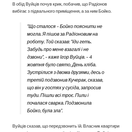
В обід Вуйців почув крик, побачив, що Радіонов
вибігає з підвального приміщення, а за ним Бойко.
“Що сталося – Бойко пояснити не
могла. Я пішов за Радіоновим на
роботу. Той сказав: “Іди геть.
Забудь про мене взагалі і не
дзвони”, – каже Ігор Вуйців. – 4
жовтня було свято, День хліба.
Зустрілися з двома друзями, десь о
третій подзвонив Кучерак, сказав,
що він у гостях у сусіда, запросив
туди. Пішли всі троє. Пили і
почалася сварка. Подзвонила
Бойко, була зла”.
Вуйців сказав, що передзвонить їй. Власник квартири