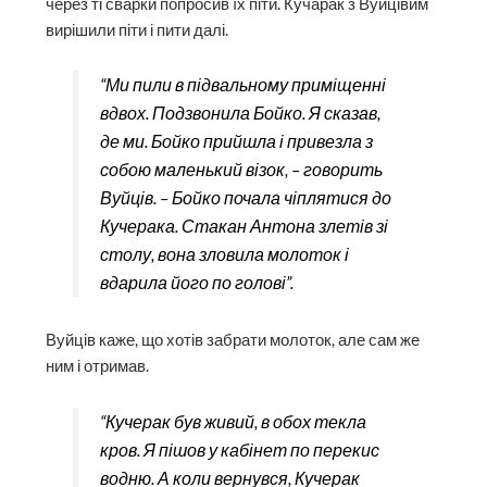
через ті сварки попросив їх піти. Кучарак з Вуйцівим
вирішили піти і пити далі.
“Ми пили в підвальному приміщенні
вдвох. Подзвонила Бойко. Я сказав,
де ми. Бойко прийшла і привезла з
собою маленький візок, – говорить
Вуйців. – Бойко почала чіплятися до
Кучерака. Стакан Антона злетів зі
столу, вона зловила молоток і
вдарила його по голові”.
Вуйців каже, що хотів забрати молоток, але сам же
ним і отримав.
“Кучерак був живий, в обох текла
кров. Я пішов у кабінет по перекис
водню. А коли вернувся, Кучерак