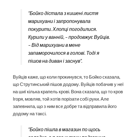
“Бойко дістала з кишені листя
марихуани і запропонувала
покурити. Хлопці погодилися.
Курили у ванній, – продовжує Вуйців.
– Від марихуани в мене
запаморочилося в голові. Тоді я
пішов на диван і заснув”.
Вуйців каже, що коли прокинувся, то Бойко сказала,
що Струтинський пішов додому. Вуйців побачив у неї
на шиї кілька крапель крові. Вона сказала, що то кров
Ігоря, мовляв, той хотів порізати собі руки. Але
запевнила, що з ним все добре та відправила його
додому на таксі.
“Бойко пішла в магазин по щось