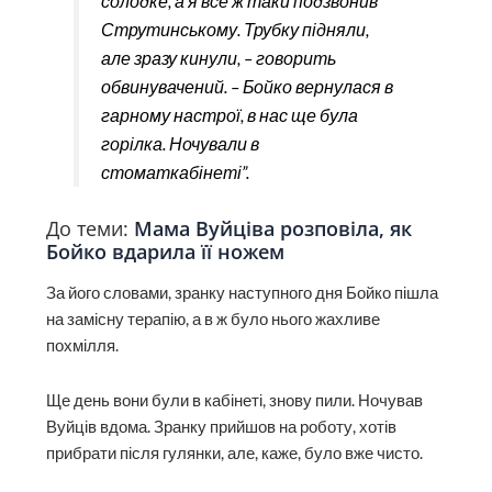
солодке, а я все ж таки подзвонив
Струтинському. Трубку підняли,
але зразу кинули, – говорить
обвинувачений. – Бойко вернулася в
гарному настрої, в нас ще була
горілка. Ночували в
стоматкабінеті”.
До теми:
Мама Вуйціва розповіла, як
Бойко вдарила її ножем
За його словами, зранку наступного дня Бойко пішла
на замісну терапію, а в ж було нього жахливе
похмілля.
Ще день вони були в кабінеті, знову пили. Ночував
Вуйців вдома. Зранку прийшов на роботу, хотів
прибрати після гулянки, але, каже, було вже чисто.