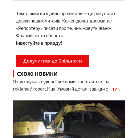
Текст, який ви щойно прочитали — це результат
довіри наших читачів. Кожен донат допомагає
«Репортеру» писати про те, чим живуть Івано-
Франківськ та область.
Інвестуйте в правду!
Долучитися до Спільноти
СХОЖІ НОВИНИ
Якщо шукаєте дієвої реклами, звертайтеся на
reklama@report.if.ua. Умови й деталі завжди є –
тут
.