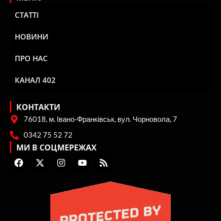
СТАТТІ
НОВИНИ
ПРО НАС
КАНАЛ 402
КОНТАКТИ
76018, м. Івано-Франківськ, вул. Чорновола, 7
0342 75 52 72
МИ В СОЦМЕРЕЖАХ
F
X
I
Y
R
a
-
n
o
s
c
t
s
u
s
e
w
t
t
b
i
a
u
o
t
g
b
o
t
r
e
k
e
a