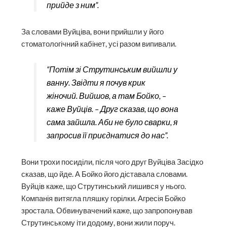
прийде з ним”.
За словами Вуйціва, вони прийшли у його
стоматологічний кабінет, усі разом випивали.
“Потім зі Струтинським вийшли у
ванну. Звідти я почув крик
жіночий. Вийшов, а там Бойко, –
каже Вуйців. – Друг сказав, що вона
сама зайшла. Аби не було сварки, я
запросив її приєднатися до нас”.
Вони трохи посиділи, після чого друг Вуйціва Засідко
сказав, що йде. А Бойко його діставала словами.
Вуйців каже, що Струтинський лишився у нього.
Компанія витягла пляшку горілки. Агресія Бойко
зростала. Обвинувачений каже, що запропонував
Струтинському іти додому, вони жили поруч.