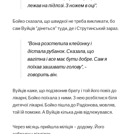
лежав на підлозі. З ножем в оці”.
Бойко сказала, що швидкої не треба викликати, бо
сам Вуйців “дінеться” туди, де і Струтинський зараз.
“Вона розстелила клейонку і
дістала рубанок. Сказала, що
вагітна і все має бути добре. Сам я
поїхав зашивати голову”, –
говорить він.
Вуйців каже, що подзвонив брату і той його повіз до
лікарні, Бойко поїхала з ними. З нею розбіглися біля
дитячої лікарні. Бойко пішла до Радіонова, мовляв,
той їй поможе. А Вуйців кілька днів відлежувався.
Через місяць прийшла міліція – додому. Його
забрали у відділок.