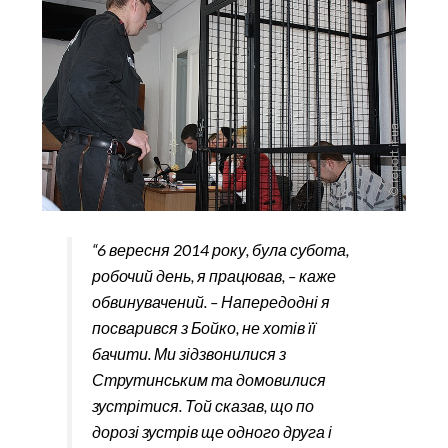
“6 вересня 2014 року, була субота,
робочий день, я працював, – каже
обвинувачений. – Напередодні я
посварився з Бойко, не хотів її
бачити. Ми зідзвонилися з
Струтинським та домовилися
зустрітися. Той сказав, що по
дорозі зустрів ще одного друга і