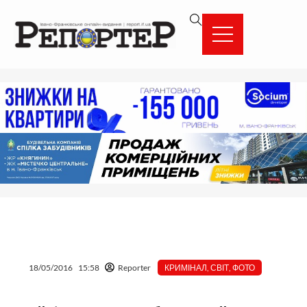
Перейти
вмісту
до
вмісту
18/05/2016
15:58
Reporter
КРИМІНАЛ
,
СВІТ
,
ФОТО