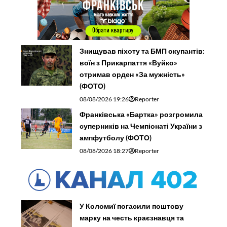
Знищував піхоту та БМП окупантів:
воїн з Прикарпаття «Вуйко»
отримав орден «За мужність»
(ФОТО)
08/08/2026 19:26
Reporter
Франківська «Бартка» розгромила
суперників на Чемпіонаті України з
ампфутболу (ФОТО)
08/08/2026 18:27
Reporter
У Коломиї погасили поштову
марку на честь краєзнавця та