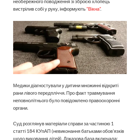
необережного поводження зі зброєю хлопець
вистрілив собі у руку, інформують
“Вікна”
.
Медики діагностували у дитини множинні відкриті
рани лівого передпліччя. Про факт травмування
неповнолітнього було повідомлено правоохоронні
органи.
Суд розглянув матеріали справи за частиною 1
статті 184 КУпАП (невиконання батьками обов’язків
щодо виховання дітей). Доказова база включала: