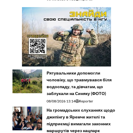
Рятувальники допомогли
чоловіку, що травмувався біля
водоспаду, та дівчатам, що
заблукали на Синяку (ФОТО)
08/08/2026 13:14
Reporter
На громадських слуханнях щодо
джипінгу в Яремче житeлі та
підприємці вимагали законних
маршрутів через нацпарк