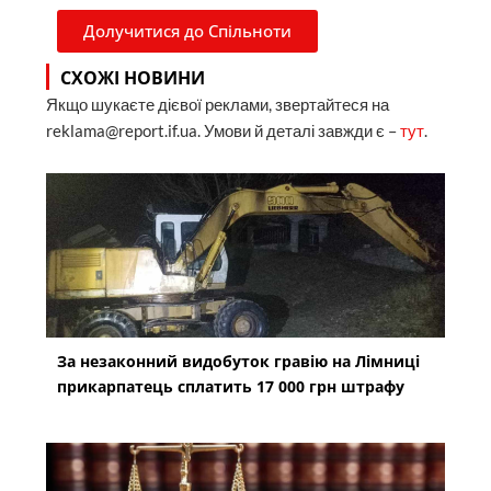
Долучитися до Спільноти
СХОЖІ НОВИНИ
Якщо шукаєте дієвої реклами, звертайтеся на
reklama@report.if.ua. Умови й деталі завжди є –
тут
.
За незаконний видобуток гравію на Лімниці
прикарпатець сплатить 17 000 грн штрафу