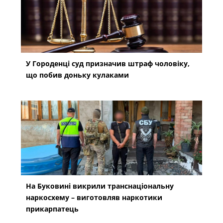
У Городенці суд призначив штраф чоловіку,
що побив доньку кулаками
На Буковині викрили транснаціональну
наркосхему – виготовляв наркотики
прикарпатець