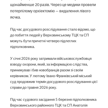
щонайменше 20 разів. Через це медики провели
потерпілому орхіектомію — видалення лівого
яєчка.
Під час досудового розслідування стало відомо, що
до побиття людей у Верховинському ТЦК та СП
можуть бути причетні четверо підлеглих
підполковника.
У січні 2026 року затримали військовослужбовця
взводу охорони, який, за інформацією слідства,
принижував і бив новобранців разом зі своїм
керівником. У лютому Івано-Франківський міський
суд продовжив термін досудового розслідування цієї
справи до травня 2026 року.
Під час судового засідання 5 березня підполковника
Верховинського районного ТЦК та СП Анатолія