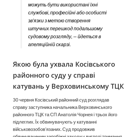
можуть бути використані їхні
службові, професійні або особисті
зв’язки з метою створення
штучних перешкод подальшому
судовому розгляду, — йдеться в
апеляційній скарзі.
Якою була ухвала Косівського
районного суду у справі
катувань у Верховинському ТЦК
30 червня Косівський районний суд розглядав
справу заступника начальника Верховинського
районного ТЦК та СП Анатолія Чорнея і трьох його
підлеглих. Їх обвинувачують у катуванні
військовозобов’язаних. Суд продовжив
обвинуваченим запобіжні заходи у вигляді тримання