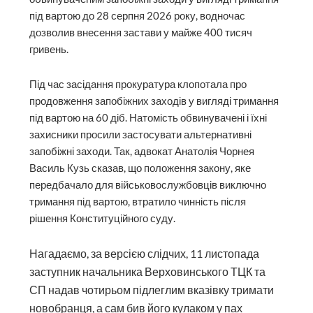
під вартою до 28 серпня 2026 року, водночас
дозволив внесення застави у майже 400 тисяч
гривень.
Під час засідання прокуратура клопотала про
продовження запобіжних заходів у вигляді тримання
під вартою на 60 діб. Натомість обвинувачені і їхні
захисники просили застосувати альтернативні
запобіжні заходи. Так, адвокат Анатолія Чорнея
Василь Кузь сказав, що положення закону, яке
передбачало для військовослужбовців виключно
тримання під вартою, втратило чинність після
рішення Конституційного суду.
Нагадаємо, за версією слідчих, 11 листопада
заступник начальника Верховинського ТЦК та
СП надав чотирьом підлеглим вказівку тримати
новобранця, а сам бив його кулаком у пах