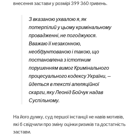
внесення застави у розмірі 399 360 гривень.
З вказаною ухвалою я, як
потерпілий у цьому кримінальному
провадженні, не погоджуюся.
Вважаю її незаконною,
необґрунтованою і такою, що
постановлена з істотним
порушенням вимог Кримінального
процесуального кодексу України, —
йдеться в тексті апеляційної
скарги, яку Леонід Бойчук надав
Суспільному.
На його думку, суд першої інстанції не навів мотивів,
які б свідчили про зміну оцінки ризиків та достатність
застави.