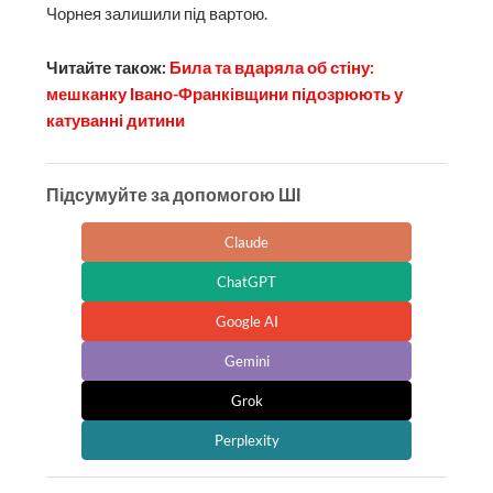
Чорнея залишили під вартою.
Читайте також:
Била та вдаряла об стіну:
мешканку Івано-Франківщини підозрюють у
катуванні дитини
Підсумуйте за допомогою ШІ
Claude
ChatGPT
Google AI
Gemini
Grok
Perplexity