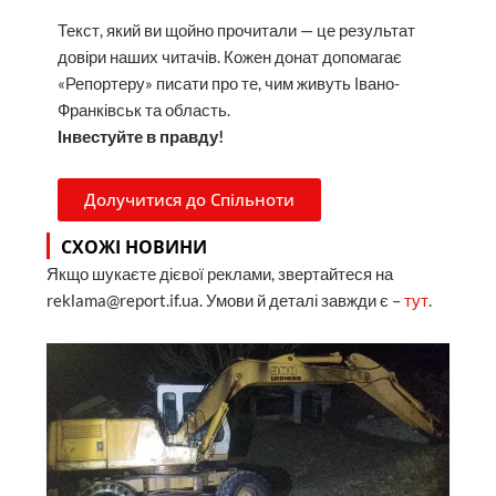
Текст, який ви щойно прочитали — це результат
довіри наших читачів. Кожен донат допомагає
«Репортеру» писати про те, чим живуть Івано-
Франківськ та область.
Інвестуйте в правду!
Долучитися до Спільноти
СХОЖІ НОВИНИ
Якщо шукаєте дієвої реклами, звертайтеся на
reklama@report.if.ua. Умови й деталі завжди є –
тут
.