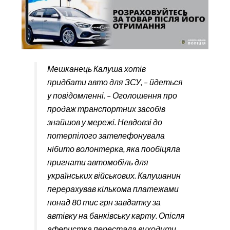
Мешканець Калуша хотів
придбати авто для ЗСУ, – йдеться
у повідомленні. – Оголошення про
продаж транспортних засобів
знайшов у мережі. Невдовзі до
потерпілого зателефонувала
нібито волонтерка, яка пообіцяла
пригнати автомобіль для
українських військових. Калушанин
перерахував кількома платежами
понад 80 тис грн завдатку за
автівку на банківську карту. Опісля
аферистка перестала виходити