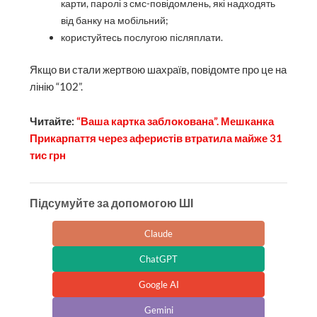
карти, паролі з смс-повідомлень, які надходять
від банку на мобільний;
користуйтесь послугою післяплати.
Якщо ви стали жертвою шахраїв, повідомте про це на
лінію “102”.
Читайте:
“Ваша картка заблокована”. Мешканка
Прикарпаття через аферистів втратила майже 31
тис грн
Підсумуйте за допомогою ШІ
Claude
ChatGPT
Google AI
Gemini