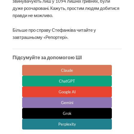
звинувачують лиш у 1094 лишніх гривнях, були
дуже розчаровані. Кажуть, простим людям добитися
правди не можливо.
Більше про справу Стефанківа читайте у
завтрашньому «Репортері».
Підсумуйте за допомогою ШІ
Claude
ChatGPT
Google AI
Gemini
Grok
Perplexity