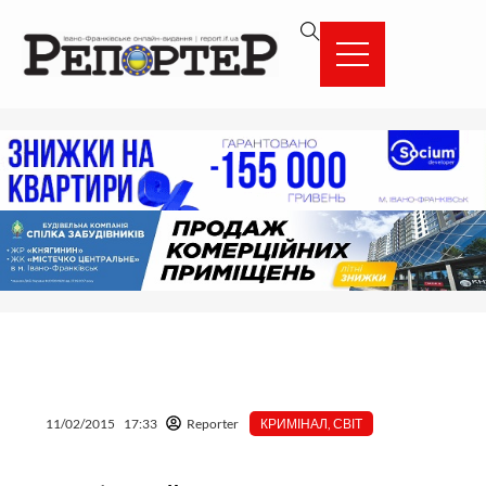
Перейти
вмісту
до
вмісту
11/02/2015
17:33
Reporter
КРИМІНАЛ
,
СВІТ