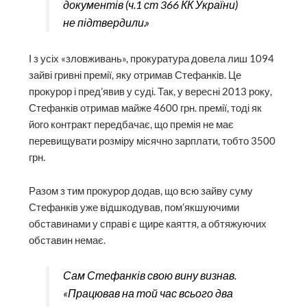
документів (ч.1 ст 366 КК України)
не підтвердили.»
І з усіх «зловживань», прокуратура довела лиш 1094
зайві гривні премії, яку отримав Стефанків. Це
прокурор і пред’явив у суді. Так, у вересні 2013 року,
Стефанків отримав майже 4600 грн. премії, тоді як
його контракт передбачає, що премія не має
перевищувати розміру місячно зарплати, тобто 3500
грн.
Разом з тим прокурор додав, що всю зайву суму
Стефанків уже відшкодував, пом’якшуючими
обставинами у справі є щире каяття, а обтяжуючих
обставин немає.
Сам Стефанків свою вину визнав.
«Працював на той час всього два