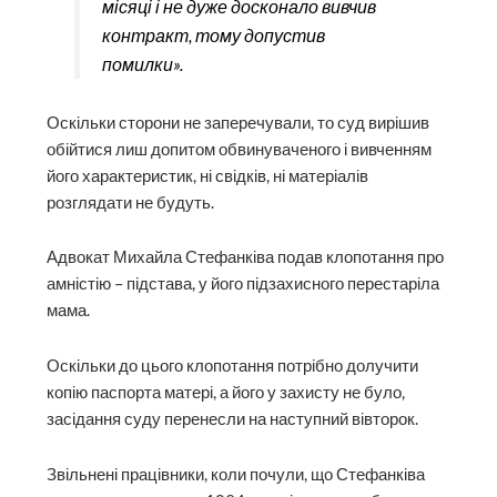
місяці і не дуже досконало вивчив
контракт, тому допустив
помилки».
Оскільки сторони не заперечували, то суд вирішив
обійтися лиш допитом обвинуваченого і вивченням
його характеристик, ні свідків, ні матеріалів
розглядати не будуть.
Адвокат Михайла Стефанківа подав клопотання про
амністію – підстава, у його підзахисного перестаріла
мама.
Оскільки до цього клопотання потрібно долучити
копію паспорта матері, а його у захисту не було,
засідання суду перенесли на наступний вівторок.
Звільнені працівники, коли почули, що Стефанківа