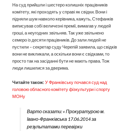
На суд прийшли і шестеро колишніх працівників
комітету, які проходять у справі як свідки. Вони і
підняли шум навколо керівника, кажуть, Стефанків
виписував собі величезні премії, вимагав у людей
гроші, а неугодних звільняв. Так уже звільнено
семеро із десяти працівників. До зали людей не
пустили – секретар суду Черепій заявила, що свідків
вони не викликали, а оскільки вони є свідками, то
просто так на засіданні бути не мають права. Тож
люди лишилися за дверима.
Читайте також:
У Франківську почався суд над
головою обласного комітету фізкультури і спорту
МОНу
Варто сказати: « Прокуратурою м.
Івано-Франківська 17.06.2014 за
результатами перевірки