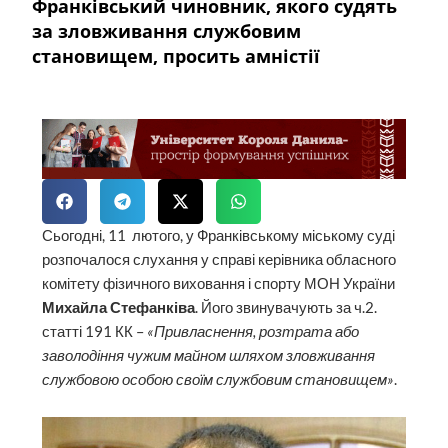
Франківський чиновник, якого судять
за зловживання службовим
становищем, просить амністії
Сьогодні, 11 лютого, у Франківському міському суді
розпочалося слухання у справі керівника обласного
комітету фізичного виховання і спорту МОН України
Михайла Стефанківа
. Його звинувачують за ч.2.
статті 191 КК –
«Привласнення, розтрата або
заволодіння чужим майном шляхом зловживання
службовою особою своїм службовим становищем»
.