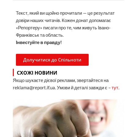
Текст, який ви щойно прочитали — це результат
довіри наших читачів. Кожен донат допомагає
«Репортеру» писати про те, чим живуть Івано-
Франківськ та область.
Інвестуйте в правду!
Долучитися до Спільноти
СХОЖІ НОВИНИ
Якщо шукаєте дієвої реклами, звертайтеся на
reklama@report.if.ua. Умови й деталі завжди є –
тут
.