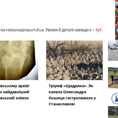
а reklama@report.if.ua. Умови й деталі завжди є –
тут
.
івському архіві
Тріумф «Щедрика». Як
и найдавніший
капела Олександра
івський знімок
Кошиця гастролювала у
Станиславові