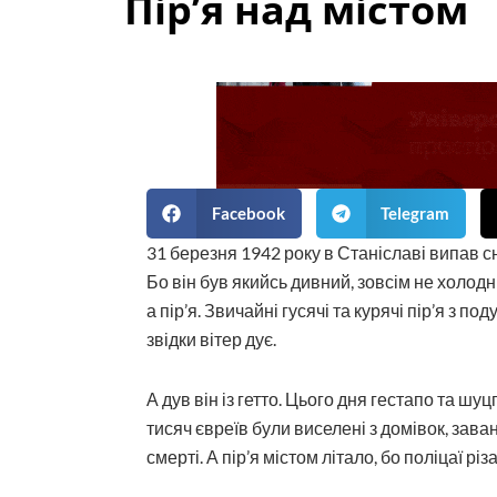
Пір’я над містом
Facebook
Telegram
31 березня 1942 року в Станіславі випав сн
Бо він був якийсь дивний, зовсім не холодни
а пір’я. Звичайні гусячі та курячі пір’я з 
звідки вітер дує.
А дув він із гетто. Цього дня гестапо та ш
тисяч євреїв були виселені з домівок, зава
смерті. А пір’я містом літало, бо поліцаї р