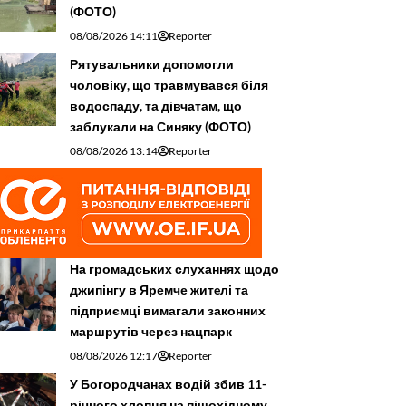
(ФОТО)
08/08/2026 14:11
Reporter
Рятувальники допомогли
чоловіку, що травмувався біля
водоспаду, та дівчатам, що
заблукали на Синяку (ФОТО)
08/08/2026 13:14
Reporter
На громадських слуханнях щодо
джипінгу в Яремче житeлі та
підприємці вимагали законних
маршрутів через нацпарк
08/08/2026 12:17
Reporter
У Богородчанах водій збив 11-
річного хлопця на пішохідному