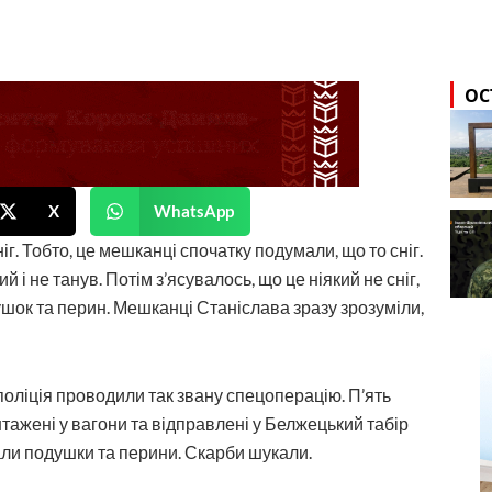
ОС
X
WhatsApp
іг. Тобто, це мешканці спочатку подумали, що то сніг.
й і не танув. Потім з’ясувалось, що це ніякий не сніг,
подушок та перин. Мешканці Станіслава зразу зрозуміли,
уцполіція проводили так звану спецоперацію. П’ять
нтажені у вагони та відправлені у Белжецький табір
ізали подушки та перини. Скарби шукали.