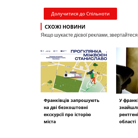
Долучитися до Спільноти
СХОЖІ НОВИНИ
Якщо шукаєте дієвої реклами, звертайтеся н
Франківців запрошують
У франк
на дві безкоштовні
знайшл
екскурсії про історію
рентген
міста
області