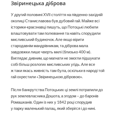
Звіринецька діброва
У другий половині ХVІІ століття на південно-західній
околиці Станиславова був дубовий гай. Майже всі
історики-краєзнавці пишуть, що Потоцькі любили
влаштовувати там полювання та навіть спорудили
мисливський будиночок. Але якщо вірити
стародавнім мандрівникам, та діброва мала
завдовжки лише чверть милі (близько 400 м).
Виглядає дивним, що магнати не змогли підшукати
собі більш розлогих мисливських угідь. Але все
ж таки якась живність там була, оскільки в народі той
гай охрестили «Звіринецькою дібровою».
Після банкрутства Потоцьких ці землі потрапили до
рук землевласника Дошота, а згодом – до баронів
Ромашканів. Один із них у 1842 році спорудив
у парку маленький палац, який зберігся і до нині.