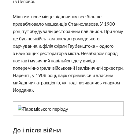
і з Липової.
Між тим, нове місце відпочинку все більше
приваблювало мешканців Станиславова. У 1900
році тут збудували ресторанний павільйон. При чому
це був не якійсь там заклад громадського
харчування, а філія фірми Гаубенштока – одного
з найкращих рестораторів міста. Незабаром поряд
постав і музичний павільйон, де у вихідні
поперемінно грали військовий і залізничний оркестри.
Нарешті, у 1908 році, парк отримав свій власний
майданчик атракціонів, які тоді називались «парком
Йордана».
До і після війни