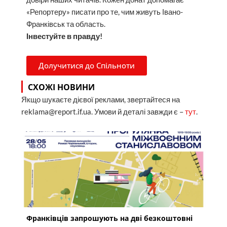
«Репортеру» писати про те, чим живуть Івано-
Франківськ та область.
Інвестуйте в правду!
Долучитися до Спільноти
СХОЖІ НОВИНИ
Якщо шукаєте дієвої реклами, звертайтеся на
reklama@report.if.ua. Умови й деталі завжди є –
тут
.
Франківців запрошують на дві безкоштовні