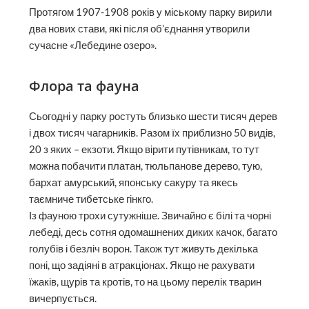
Протягом 1907-1908 років у міському парку вирили
два нових стави, які після об’єднання утворили
сучасне «Лебедине озеро».
Флора та фауна
Сьогодні у парку ростуть близько шести тисяч дерев
і двох тисяч чагарників. Разом їх приблизно 50 видів,
20 з яких – екзоти. Якщо вірити путівникам, то тут
можна побачити платан, тюльпанове дерево, тую,
бархат амурський, японську сакуру та якесь
таємниче тибетське гінкго.
Із фауною трохи сутужніше. Звичайно є білі та чорні
лебеді, десь сотня одомашнених диких качок, багато
голубів і безліч ворон. Також тут живуть декілька
поні, що задіяні в атракціонах. Якщо не рахувати
їжаків, щурів та кротів, то на цьому перелік тварин
вичерпується.