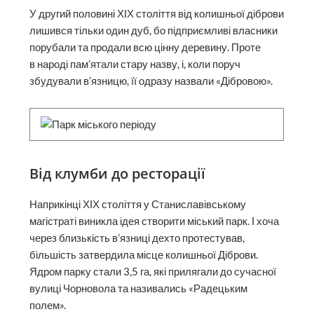
У другий половині ХІХ століття від колишньої діброви
лишився тільки один дуб, бо підприємливі власники
порубали та продали всю цінну деревину. Проте
в народі пам’ятали стару назву, і, коли поруч
збудували в’язницю, її одразу назвали «Дібровою».
Від клумби до ресторації
Наприкінці ХІХ століття у Станиславівському
магістраті виникла ідея створити міський парк. І хоча
через близькість в’язниці дехто протестував,
більшість затвердила місце колишньої Діброви.
Ядром парку стали 3,5 га, які прилягали до сучасної
вулиці Чорновола та називались «Радецьким
полем».