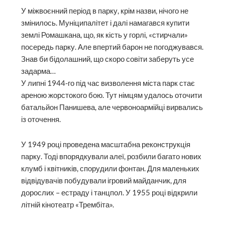
У міжвоєнний період в парку, крім назви, нічого не
змінилось. Муніципалітет і далі намагався купити
землі Ромашкана, що, як кість у горлі, «стирчали»
посередь парку. Але впертий барон не погоджувався.
Знав би бідолаш­ний, що скоро совіти заберуть усе
задарма…
У липні 1944-го під час визволення міста парк стає
ареною жорстокого бою. Тут німцям удалось оточити
батальйон Панишева, але червоноармійці вирвались
із оточення.
У 1949 році проведена масштабна реконструкція
парку. Тоді впорядкували алеї, розбили багато нових
клумб і квітників, спорудили фонтан. Для маленьких
відвідувачів побудували ігровий майданчик, для
дорослих – естраду і танцпол. У 1955 році відкрили
літній кінотеатр «Трембіта».