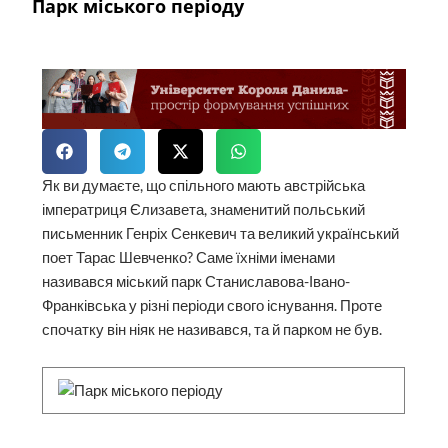
Парк міського періоду
Як ви думаєте, що спільного мають австрійська
імператриця Єлизавета, знаменитий польський
письменник Генріх Сенкевич та великий український
поет Тарас Шевченко? Саме їхніми іменами
називався міський парк Станиславова-Івано-
Франківська у різні періоди свого існування. Проте
спочатку він ніяк не називався, та й парком не був.