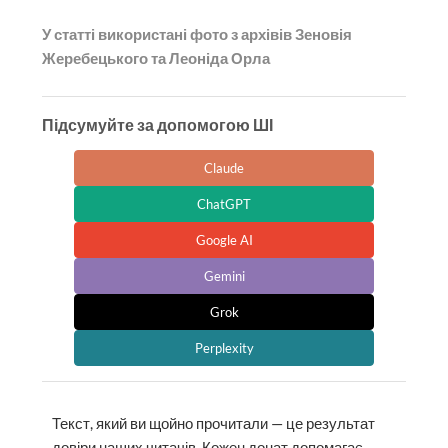
У статті використані фото з архівів Зеновія
Жеребецького та Леоніда Орла
Підсумуйте за допомогою ШІ
Claude
ChatGPT
Google AI
Gemini
Grok
Perplexity
Текст, який ви щойно прочитали — це результат
довіри наших читачів. Кожен донат допомагає