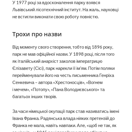
У 1977 році за вдосконалення парку взявся
Львівський лісотехніч­ний інститут. На жаль, науковці
не встигли виконати свою роботу повністю.
Трохи про назви
Від моменту свого створення, тобто від 1896 року,
парк не мав офіційної назви. У 1898 році, після того
як італійський анархіст заколов імператрицю
Єлізавету (Сісі), парк нарекли її ім’ям. Потім поляки
перейменували його на честь письменника Генріха
Сенкевича – автора «Хрестоносців», «Вогнем
і мечем», «Потопу», «Пана Володиєвського» та
багатьох інших творів.
За часи німецької окупації парк став називатись імені
Івана Франка. Радянська влада ніяких претензій до
Франка не мала, навіть навпаки. Але, «щоб не так, як