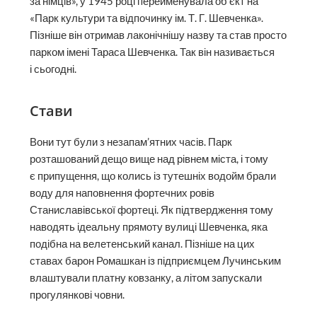
за німців», у 1945 році перейменувала об’єкт на
«Парк культури та відпочинку ім. Т. Г. Шевченка».
Пізніше він отримав лаконічнішу назву та став просто
парком імені Тараса Шевченка. Так він називається
і сьогодні.
Стави
Вони тут були з незапам’ятних часів. Парк
розташований дещо вище над рівнем міста, і тому
є припущення, що колись із тутешніх водойм брали
воду для наповнення фортечних ровів
Станиславівської фортеці. Як підтвердження тому
наводять ідеальну прямоту вулиці Шевченка, яка
подібна на велетенський канал. Пізніше на цих
ставах барон Ромашкан із підприємцем Лучинським
влаштували платну ковзанку, а літом запускали
прогулянкові човни.