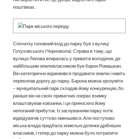
поштівках.
Спочатку головний вхід до парку був з вулиці
Голуховського (Чорновола). Справа в тому, що
вулиця Липова впиралась у приватні володіння, де
найбільшим землевласником був барон Ромаш­кан.
Він категорично відмовився продавати землю і навіть
перекопав дорогу до парку. Барона можна зрозуміти
– муніципальний парк складав йому конкуренцію, бо
раніше він на своїх приватних озерах взимку
влаштовував ковзанки, і це приносило йому
непоганий прибуток. Із заснуванням парку потік
відвідувачів суттєво зменшився. Але поступово
міська влада придбала земельні ділянки дрібніших
власників, і тепер до парку можна було потрапити