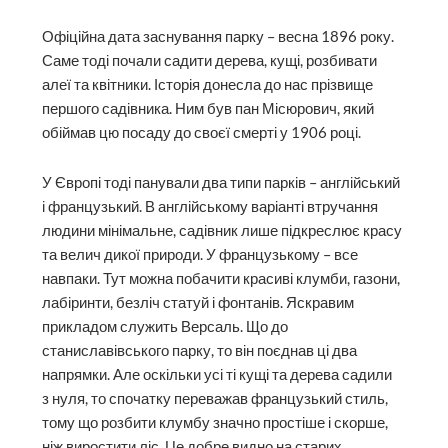
Офіційна дата заснування парку – весна 1896 року.
Саме тоді почали садити дерева, кущі, розбивати
алеї та квітники. Історія донесла до нас прізвище
першого садівника. Ним був пан Місюрович, який
обіймав цю посаду до своєї смерті у 1906 році.
У Європі тоді панували два типи парків – англійський
і французький. В англійському варіанті втручання
людини мінімальне, садівник лише підкреслює красу
та велич дикої природи. У французькому – все
навпаки. Тут можна побачити красиві клумби, газони,
лабіринти, безліч статуй і фонтанів. Яскравим
прикладом служить Версаль. Що до
станиславівського парку, то він поєднав ці два
напрямки. Але оскільки усі ті кущі та дерева садили
з нуля, то спочатку переважав французький стиль,
тому що розбити клумбу значно простіше і скорше,
ніж виростити ліс. Це добре видно на старих