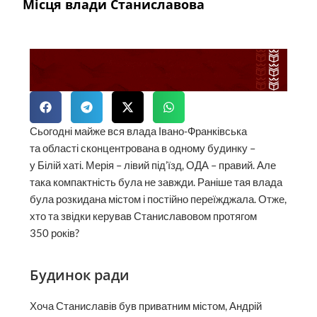
Місця влади Станиславова
Сьогодні майже вся влада Івано-Франківська
та області сконцентрована в одному будинку –
у Білій хаті. Мерія – лівий під’їзд, ОДА – правий. Але
така компактність була не завжди. Раніше тая влада
була розкидана містом і постійно переїжджала. Отже,
хто та звідки керував Станиславовом протягом
350 років?
Будинок ради
Хоча Станиславів був приватним містом, Андрій