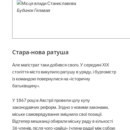
Будинок Гелавая
Стара-нова ратуша
Але магістрат таки добився свого. У середині ХІХ
століття місто викупило ратушу в уряду, і бургомістр
із командою повернулися на «історичну
батьківщину».
У 1867 році в Австрії провели цілу купу
законодавчих реформ. Згідно з новими законами,
міське самоврядування зміцнило свої позиції.
Відтепер мешканці обирали міську раду в кількості
36 членів, після чого «райці» (члени ради) між собою