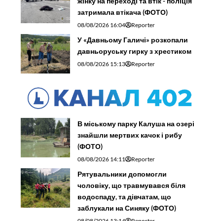
жінку на переході та втік - поліція
затримала втікача (ФОТО)
08/08/2026 16:04
Reporter
У «Давньому Галичі» розкопали
давньоруську гирку з хрестиком
08/08/2026 15:13
Reporter
В міському парку Калуша на озері
знайшли мертвих качок і рибу
(ФОТО)
08/08/2026 14:11
Reporter
Рятувальники допомогли
чоловіку, що травмувався біля
водоспаду, та дівчатам, що
заблукали на Синяку (ФОТО)
08/08/2026 13:14
Reporter