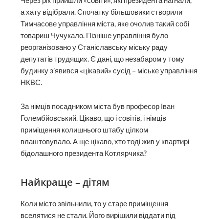
Через рік прийшли «совіти», які президента нагнали,
а хату відібрали. Спочатку більшовики створили
Тимчасове управління міста, яке очолив такий собі
товариш Чучукало. Пізніше управління було
реорганізовано у Станіславську міську раду
депутатів трудящих. Є дані, що незабаром у тому
будинку з’явився «цікавий» сусід – міське управління
НКВС.
За німців посадником міста був професор Іван
Голембйовський. Цікаво, що і совітів, і німців
приміщення колишнього штабу цілком
влаштовувало. А ще цікаво, хто тоді жив у квартирі
бідолашного президента Котлярчика?
Найкраще – дітям
Коли місто звільнили, то у старе приміщення
вселятися не стали. Його вирішили віддати під