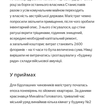
році за борги останнього власника Станиславів
разом з усім комунальним майном переходить
у власність австрійської держави. Магістрат чемно
попросили звільнити приміщення, після чого зробили
інвентарний опис. З нього з’ясувалося, що стіни
ратуші вкрити тріщинами, годинник знищений,
всередині необхідний капітальний ремонт,
а загальний кошторис витрат становить 2600
флоринів – на ті часи то була величезна сума. Німці
вирішили не витрачатись і розташували у «будинку
ради» склади військової амуніції.
У приймах
Для бідолашних чиновників магістрату почалась
епоха поневірянь по зйомних квартирах. За даними
краєзнавця Михайла Головатого, тривалий час
міський уряд винаймав кілька кімнат у будинку №2