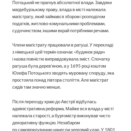
Потоцький не прагнув абсолютної влади. Завдяки
магдебурзькому праву, влада в місті належала
магістрату, який займався збором і розподілом
податків, житлово-комунальними проблемами,
судочинством, іншими вкрай потрібними речами.
Члени магістрату працювали в ратуші. У перекладі
з німецької цей термін означає «будинок ради»
і назва повністю виправдовувала зміст. Спочатку
ратуша була дерев’яною, а у 1695 році кош­том
Юзефа Потоцького зводять муровану споруду, яка
простояла понад півтора століття. Але магістрат
сидів там значно менше.
Після переходу краю до Австрії відбулась
адміністративна реформа. Майже вся влада у місті
належала старості, а бургомістр виконував чисто
декоративну функцію. Незабаром
по самоврядуванню нанесли черговий удар. У 1801