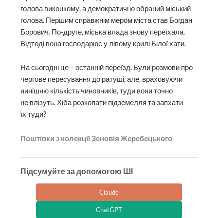
голова виконкому, а демократично обраний міський
голова. Першим справжнім мером міста став Богдан
Борович. По-друге, міська влада знову переїхала.
Відтоді вона господарює у лівому крилі Білої хати.
На сьогодні це – останній переїзд. Були розмови про
чергове пересування до ратуші, але, враховуючи
нинішню кількість чиновників, туди вони точно
не влізуть. Хіба розкопати підземелля та запхати
їх туди?
Поштівки з колекції Зеновія Жеребецького
Підсумуйте за допомогою ШІ
Claude
ChatGPT