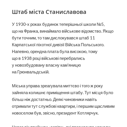
Штаб міста Станиславова
У 1930-х роках будинок теперішньої школи №5,
що на Франка, винаймало військове відомство. Якщо
бути точним, то там дислокувався штаб 11
Карпатської піхотної дивізії Війська Польського.
Напевно, орендна плата була високою, тому
що в 1938 році військові перебрались
у новозбудовану власну кам’яницю
на Грюнвальдській.
Міська управа зреагувала миттєво і того ж року
зайняла колишнє приміщення штабу. Тут місця було
більш ніж достатньо. Деякі чиновники навіть
отримали тут службові квартири, і першим щасливим
новоселом був, звісно, президент Котлярчук.