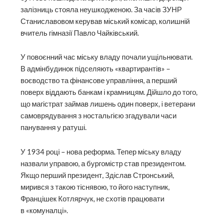
залізниць стояла неушкодженою. За часів ЗУНР
Станиславовом керував міський комісар, колишній
вчитель гімназії Павло Чайківський.
У повоєнний час міську владу почали ущільнювати.
В адмінбудинок підселяють «квартирантів» –
воєводство та фінансове управління, а перший
поверх віддають банкам і крамницям. Дійшло до того,
що магістрат займав лишень один поверх, і ветерани
самоврядування з ностальгією згадували часи
панування у ратуші.
У 1934 році – нова реформа. Тепер міську владу
назвали управою, а бургомістр став президентом.
Якщо перший президент, Здіслав Стронський,
мирився з такою тіснявою, то його наступник,
Францішек Котлярчук, не схотів працювати
в «комуналці».