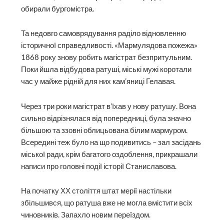
обирали бургомістра.
Та недовго самоврядування раділо відновленню
історичної справедливості. «Мармулядова пожежа»
1868 року знову робить магістрат безпритульним.
Поки йшла відбудова ратуші, міські мужі коротали
час у майже рідній для них кам’яниці Гелавая.
Через три роки магістрат в’їхав у нову ратушу. Вона
сильно відрізнялася від попередниці, була значно
більшою та ззовні облицьована білим мармуром.
Всередині теж було на що подивитись – зал засідань
міської ради, крім багатого оздоблення, прикрашали
написи про головні події історії Станиславова.
На початку ХХ століття штат мерії настільки
збільшився, що ратуша вже не могла вмістити всіх
чиновників. Запахло новим переїздом.