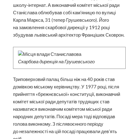
школу-інтернат. А виконавчий комітет міської ради
Станіслава облюбував собі кам’яницю по вулиці
Карла Маркса, 31 (тепер Грушевського). Його
на замовлення скарбової дирекції у 1912 році
збудував львівський архітектор Францішек Сковрон.
Скарбова дирекція на Грушевського
Триповерховий палац більш ніж на 40 років став
домівкою міському керівництву. У 1977 році, після
прийняття «брежнєвської» конституції, виконавчий
комітет міської ради депутатів трудящих став
називатися виконавчим комітетом міської ради
народних депутатів. Посаді мера тоді відповідав
голова виконкому. З післявоєнного періоду
до незалежності на цій посаді працювали дев’ять
осіб.