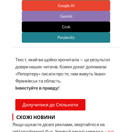
Google AI
Gemini
Grok
Perplexity
Текст, який ви щойно прочитали — це результат
довіри наших читачів. Кожен донат допомагає
«Репортеру» писати про те, чим живуть Івано-
Франківськ та область.
Інвестуйте в правду!
Долучитися до Спільноти
СХОЖІ НОВИНИ
Якщо шукаєте дієвої реклами, звертайтеся на
reklama@report.if.ua. Умови й деталі завжди є –
тут
.