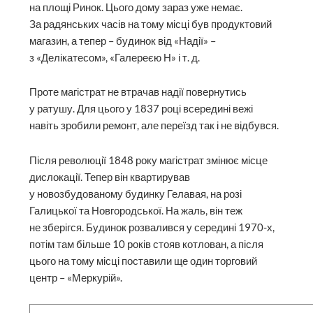
на площі Ринок. Цього дому зараз уже немає.
За радянських часів на тому місці був продуктовий
магазин, а тепер – будинок від «Надії» –
з «Делікатесом», «Галереєю Н» і т. д.
Проте магістрат не втрачав надії повернутись
у ратушу. Для цього у 1837 році всередині вежі
навіть зробили ремонт, але переїзд так і не відбувся.
Після революції 1848 року магістрат змінює місце
дислокації. Тепер він квартирував
у новозбудованому будинку Гелавая, на розі
Галицької та Новгородської. На жаль, він теж
не зберігся. Будинок розвалився у середині 1970-х,
потім там більше 10 років стояв котлован, а після
цього на тому місці поставили ще один торговий
центр – «Меркурій».