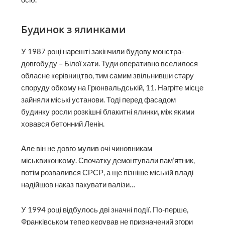
Будинок з ялинками
У 1987 році нарешті закінчили будову монстра-
довгобуду – Білої хати. Туди оперативно вселилося
обласне керівництво, тим самим звільнивши стару
споруду обкому на Грюнвальдській, 11. Нагріте місце
зайняли міські установи. Тоді перед фасадом
будинку росли розкішні блакитні ялинки, між якими
ховався бетонний Ленін.
Але він не довго мулив очі чиновникам
міськвиконкому. Спочатку демонтували пам’ятник,
потім розвалився СРСР, а ще пізніше міській владі
надійшов наказ пакувати валізи…
У 1994 році відбулось дві знач­ні події. По-перше,
Франківськом тепер керував не призначений згори