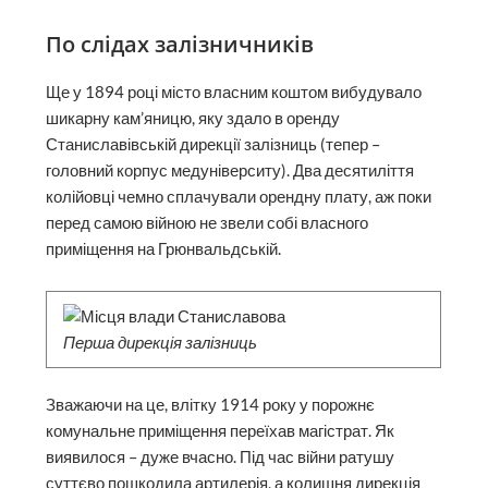
По слідах залізничників
Ще у 1894 році місто власним коштом вибудувало
шикарну кам’яницю, яку здало в оренду
Станиславівській дирекції залізниць (тепер –
головний корпус мед­університу). Два десятиліття
колійовці чемно сплачували орендну плату, аж поки
перед самою війною не звели собі власного
приміщення на Грюнвальдській.
Перша дирекція залізниць
Зважаючи на це, влітку 1914 року у порожнє
комунальне приміщення переїхав магістрат. Як
виявилося – дуже вчасно. Під час війни ратушу
суттєво пошкодила артилерія, а колишня дирекція