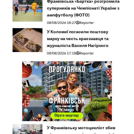
Франківська «Бартка» розгромила
суперників на Чемпіонаті України з
ампфутболу (ФОТО)
08/08/2026 18:27
Reporter
У Коломиї погасили поштову
марку на честь краєзнавця та
журналіста Василя Нагірного
08/08/2026 17:18
Reporter
У Франківську мотоцикліст збив