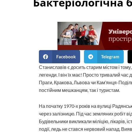
Бактеріологічна 
Facebook
Telegram
Станиславів є досить старим містом і тому,
легенди. І він їх має! Просто тривалий ча
Праги, Кракова, Львова чи Кам’янця-Поділ
постійним мешканцям, так і туристам.
На початку 1970‑х років на вулиці Радянсь
через залізницю. Під час земляних робіт ві
Будівельники викликали міліцію, лікарів, іс
події, ледь не стався нервовий напад. Ви