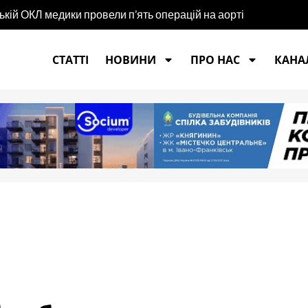
ькій ОКЛ медики провели п’ять операцій на аорті
СТАТТІ
НОВИНИ
ПРО НАС
КАНАЛ