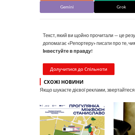
Gemini
Grok
Текст, який ви щойно прочитали — це рез
допомагає «Репортеру» писати про те, чим
Інвестуйте в правду!
Долучитися до Спільноти
СХОЖІ НОВИНИ
Якщо шукаєте дієвої реклами, звертайтеся н