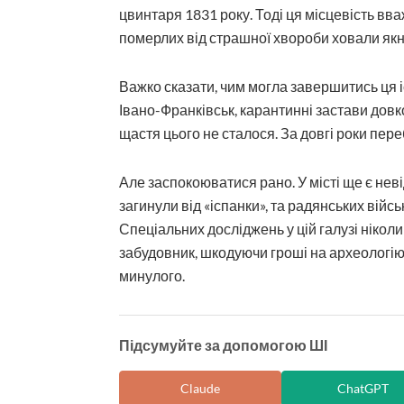
цвинтаря 1831 року. Тоді ця місцевість в
померлих від страшної хвороби ховали якна
Важко сказати, чим могла завершитись ця 
Івано-Франківськ, карантинні застави довкол
щастя цього не сталося. За довгі роки пер
Але заспокоюватися рано. У місті ще є неві
загинули від «іспанки», та радянських війс
Спеціальних досліджень у цій галузі нікол
забудовник, шкодуючи гроші на археологію
минулого.
Підсумуйте за допомогою ШІ
Claude
ChatGPT