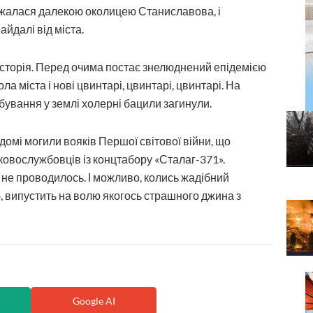
важалася далекою околицею Станиславова, і
йдалі від міста.
історія. Перед очима постає знелюднений епідемією
а міста і нові цвинтарі, цвинтарі, цвинтарі. На
ебування у землі холерні бацили загинули.
домі могили вояків Першої світової війни, що
ьковослужбовців із концтабору «Сталаг-371».
и не проводилось. І можливо, колись жадібний
, випустить на волю якогось страшного джина з
Google AI