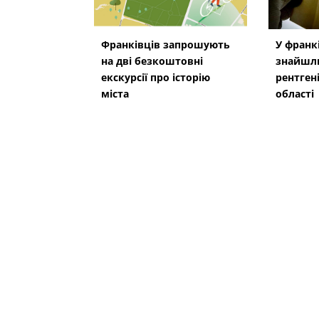
Франківців запрошують
У франк
на дві безкоштовні
знайшл
екскурсії про історію
рентген
міста
області