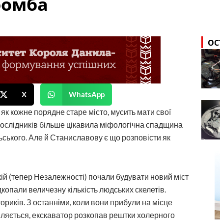
бомба
ОС
X
WhatsApp
 як кожне порядне старе місто, мусить мати свої
с дослідників більше цікавила міфологічна спадщина
ьського. Але й Станиславову є що розповісти як
кій (тепер Незалежності) почали будувати новий міст
дкопали величезну кількість людських скелетів.
ториків. З останніми, коли вони прибули на місце
являється, екскаватор розкопав рештки холерного