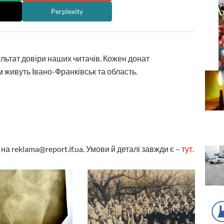
Perplexity
ультат довіри наших читачів. Кожен донат
 живуть Івано-Франківськ та область.
а reklama@report.if.ua. Умови й деталі завжди є –
тут
.