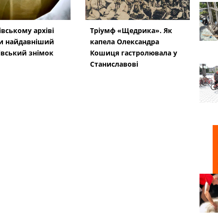
івському архіві
Тріумф «Щедрика». Як
и найдавніший
капела Олександра
івський знімок
Кошиця гастролювала у
Станиславові