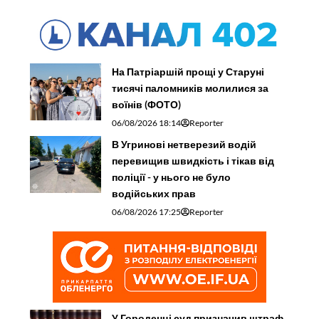
На Патріаршій прощі у Старуні
тисячі паломників молилися за
воїнів (ФОТО)
06/08/2026 18:14
Reporter
В Угринові нетверезий водій
перевищив швидкість і тікав від
поліції - у нього не було
водійських прав
06/08/2026 17:25
Reporter
У Городенці суд призначив штраф