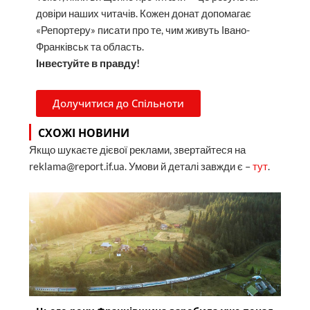
довіри наших читачів. Кожен донат допомагає
«Репортеру» писати про те, чим живуть Івано-
Франківськ та область.
Інвестуйте в правду!
Долучитися до Спільноти
СХОЖІ НОВИНИ
Якщо шукаєте дієвої реклами, звертайтеся на
reklama@report.if.ua. Умови й деталі завжди є –
тут
.