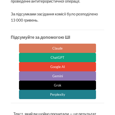
проведенні антитерористичної операції.
За підсумками засідання комісії було розподілено
13 000 гривень.
Підсумуйте за допомогою ШІ
Claude
ChatGPT
Google AI
Gemini
Grok
Perplexity
Текст, який ви щойно прочитали — це результат