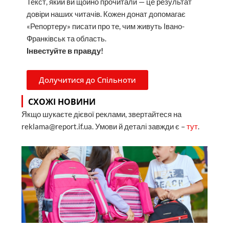
Текст, який ви щойно прочитали — це результат
довіри наших читачів. Кожен донат допомагає
«Репортеру» писати про те, чим живуть Івано-
Франківськ та область.
Інвестуйте в правду!
Долучитися до Спільноти
СХОЖІ НОВИНИ
Якщо шукаєте дієвої реклами, звертайтеся на
reklama@report.if.ua. Умови й деталі завжди є –
тут
.