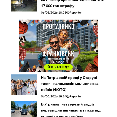
17 000 грн штрафу
06/08/2026 18:58
Reporter
На Патріаршій прощі у Старуні
тисячі паломників молилися за
воїнів (ФОТО)
06/08/2026 18:14
Reporter
В Угринові нетверезий водій
перевищив швидкість і тікав від
поліції - у нього не було