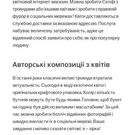
квітковий інтернет-магазин. Можна зробити Селфі з
трояндами або іншими квітами і зробити справжній
фурор в соціальних мережах! Квіти доставляються
службою доставки за вказаною адресою. Послуга
набуває величезну затребуваність, адже це
відмінний спосіб заявити про себе, як про популярну
людину.
Авторські композиції з квітів
В останні роки класичні великі троянди втратили
актуальність. Сьогодні в моді екзотичні квіти і
оригінальна крафтового упаковка. Колір і кількість
бутонів можуть бути будь-якими. Головне, щоб букет
на годину був дійсно великим і масштабним! За цей
час можна зробити безліч відмінних фотографій і
швидко викласти їх в соціальні мережі. Ваше
завдання сміливо сказати світові: я – зірка!