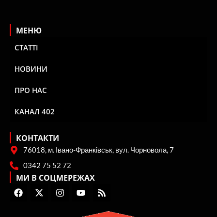
МЕНЮ
СТАТТІ
НОВИНИ
ПРО НАС
КАНАЛ 402
КОНТАКТИ
76018, м. Івано-Франківськ, вул. Чорновола, 7
0342 75 52 72
МИ В СОЦМЕРЕЖАХ
F
X
I
Y
R
a
-
n
o
s
c
t
s
u
s
e
w
t
t