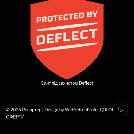
b
i
a
u
o
t
g
b
o
t
r
e
k
e
a
r
m
Сайт під захистом
Deflect
© 2025 Репортер | Design by WebSeitenProfi |
ДОГОВІР
ОФЕРТИ