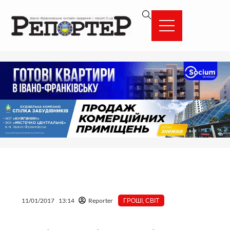
Перейти
вмісту
до
вмісту
11/01/2017
13:14
Reporter
ГРОШІ
,
СВІТ