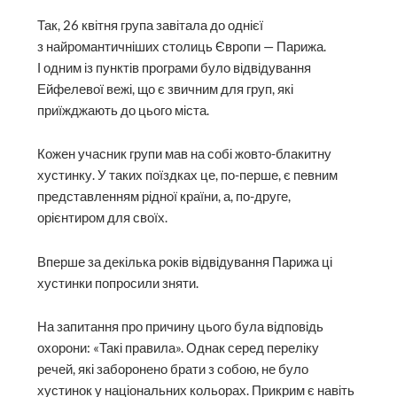
Так, 26 квітня група завітала до однієї
з найромантичніших столиць Європи — Парижа.
І одним із пунктів програми було відвідування
Ейфелевої вежі, що є звичним для груп, які
приїжджають до цього міста.
Кожен учасник групи мав на собі жовто-блакитну
хустинку. У таких поїздках це, по-перше, є певним
представленням рідної країни, а, по-друге,
орієнтиром для своїх.
Вперше за декілька років відвідування Парижа ці
хустинки попросили зняти.
На запитання про причину цього була відповідь
охорони: «Такі правила». Однак серед переліку
речей, які заборонено брати з собою, не було
хустинок у національних кольорах. Прикрим є навіть