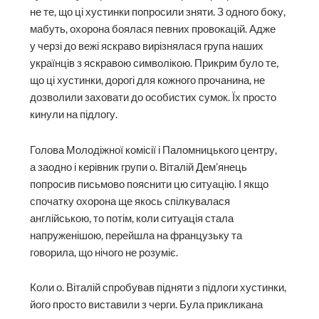
не те, що ці хустинки попросили зняти. З одного боку,
мабуть, охорона боялася певних провокацій. Адже
у черзі до вежі яскраво вирізнялася група наших
українців з яскравою символікою. Прикрим було те,
що ці хустинки, дорогі для кожного прочанина, не
дозволили заховати до особистих сумок. Їх просто
кинули на підлогу.
Голова Молодіжної комісії і Паломницького центру,
а заодно і керівник групи о. Віталій Дем’янець
попросив письмово пояснити цю ситуацію. І якщо
спочатку охорона ще якось спілкувалася
англійською, то потім, коли ситуація стала
напруженішою, перейшла на французьку та
говорила, що нічого не розуміє.
Коли о. Віталій спробував підняти з підлоги хустинки,
його просто виставили з черги. Була прикликана