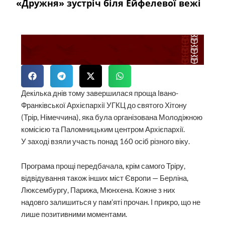
«Дружня» зустріч біля Ейфелевої вежі
Декілька днів тому завершилася проща Івано-
Франківської Архієпархії УГКЦ до святого Хітону
(Трір, Німеччина), яка була організована Молодіжною
комісією та Паломницьким центром Архієпархії.
У заході взяли участь понад 160 осіб різного віку.
Програма прощі передбачала, крім самого Тріру,
відвідування також інших міст Європи — Берліна,
Люксембургу, Парижа, Мюнхена. Кожне з них
надовго залишиться у пам’яті прочан. І прикро, що не
лише позитивними моментами.