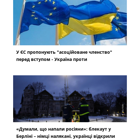
У ЄС пропонують "асоційоване членство"
перед вступом - Україна проти
«Думали, що напали росіяни»: блекаут у
Берліні – німці налякані, українці відкрили