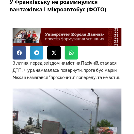
У Франківську не розминулися
вантажівка і мікроавтобус (ФОТО)
3 липня, перед виїздом на міст на Пасічній, сталася
ДТП . Фура намагалась повернути, проте бус марки
Nissan намагався “проскочити” попереду, та не встиг.