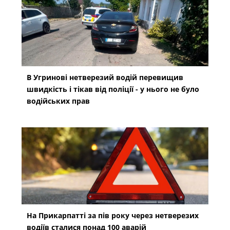
В Угринові нетверезий водій перевищив
швидкість і тікав від поліції - у нього не було
водійських прав
На Прикарпатті за пів року через нетверезих
водіїв сталися понад 100 аварій