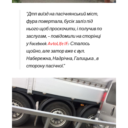
“Дтп виїзд на пасічнянський міст,
фура повертала, бусік заліз під
нього щоб проскочити, і получив по
заслугам, – повідомили на сторінці
у Facebook
AvtoLife IF
.- Сталось
щойно, але затор вже є вул.
Набережна, Надрічна, Галицька , в
сторону пасічної.”