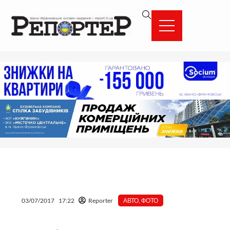
Перейти
вмісту
до
вмісту
03/07/2017
17:22
Reporter
АВТО
,
ФОТО