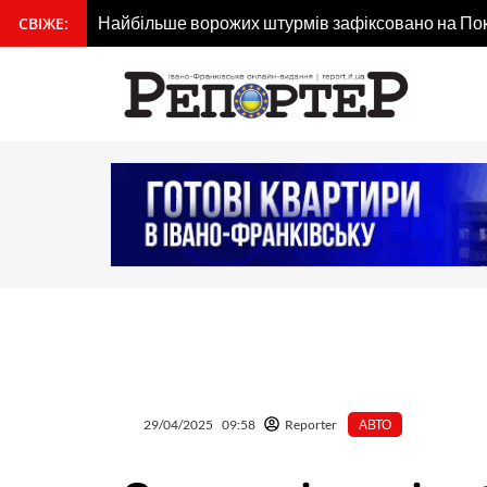
Перейти
Найбільше ворожих штурмів зафіксовано на По
СВІЖЕ:
вмісту
до
вмісту
29/04/2025
09:58
Reporter
АВТО