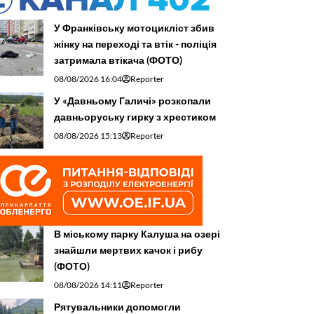
У Франківську мотоцикліст збив
жінку на переході та втік - поліція
затримала втікача (ФОТО)
08/08/2026 16:04
Reporter
У «Давньому Галичі» розкопали
давньоруську гирку з хрестиком
08/08/2026 15:13
Reporter
В міському парку Калуша на озері
знайшли мертвих качок і рибу
(ФОТО)
08/08/2026 14:11
Reporter
Рятувальники допомогли