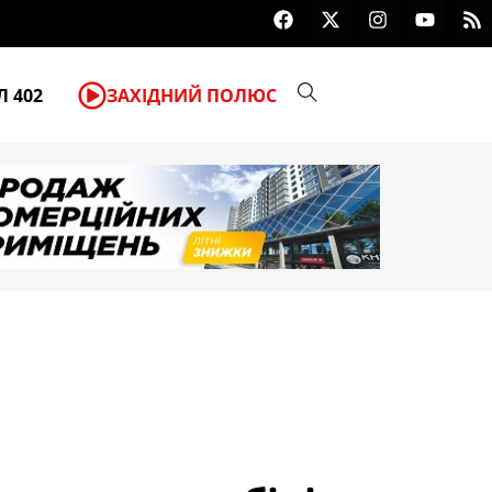
F
X
I
Y
R
Прогноз погоди у Франківську та
a
-
n
o
s
c
t
s
u
s
e
w
t
t
b
i
a
u
 402
ЗАХІДНИЙ ПОЛЮС
o
t
g
b
o
t
r
e
k
e
a
r
m