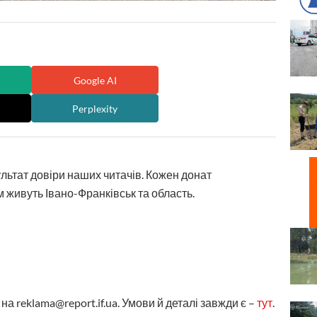
Google AI
Perplexity
ультат довіри наших читачів. Кожен донат
 живуть Івано-Франківськ та область.
а reklama@report.if.ua. Умови й деталі завжди є –
тут
.