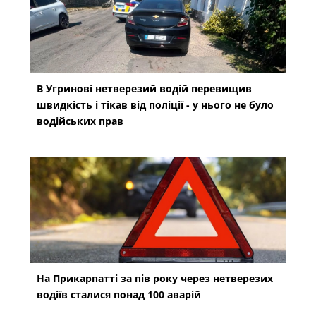
В Угринові нетверезий водій перевищив
швидкість і тікав від поліції - у нього не було
водійських прав
На Прикарпатті за пів року через нетверезих
водіїв сталися понад 100 аварій