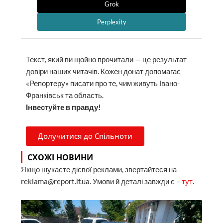
Grok
Perplexity
Текст, який ви щойно прочитали — це результат
довіри наших читачів. Кожен донат допомагає
«Репортеру» писати про те, чим живуть Івано-
Франківськ та область.
Інвестуйте в правду!
Долучитися до Спільноти
СХОЖІ НОВИНИ
Якщо шукаєте дієвої реклами, звертайтеся на
reklama@report.if.ua. Умови й деталі завжди є –
тут
.