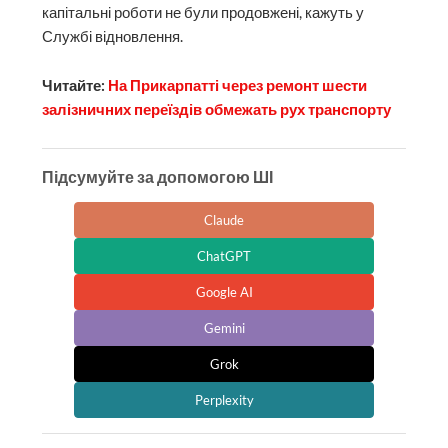
капітальні роботи не були продовжені, кажуть у
Службі відновлення.
Читайте:
На Прикарпатті через ремонт шести
залізничних переїздів обмежать рух транспорту
Підсумуйте за допомогою ШІ
Claude
ChatGPT
Google AI
Gemini
Grok
Perplexity