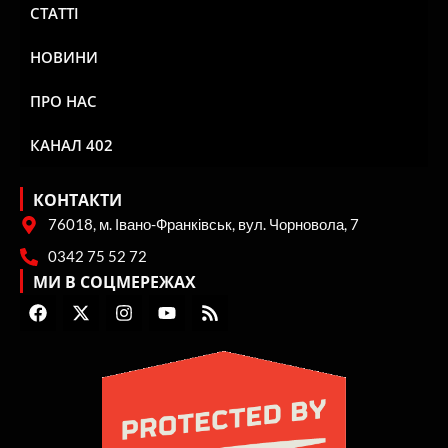
СТАТТІ
НОВИНИ
ПРО НАС
КАНАЛ 402
КОНТАКТИ
76018, м. Івано-Франківськ, вул. Чорновола, 7
0342 75 52 72
МИ В СОЦМЕРЕЖАХ
F
X
I
Y
R
a
-
n
o
s
c
t
s
u
s
e
w
t
t
b
i
a
u
o
t
g
b
o
t
r
e
k
e
a
r
m