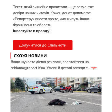
Текст, який ви щойно прочитали — це результат
довіри наших читачів. Кожен донат допомагає
«Репортеру» писати про те, чим живуть Івано-
Франківськ та область.
Інвестуйте в правду!
Долучитися до Спільноти
СХОЖІ НОВИНИ
Якщо шукаєте дієвої реклами, звертайтеся на
reklama@report.if.ua. Умови й деталі завжди є –
тут
.