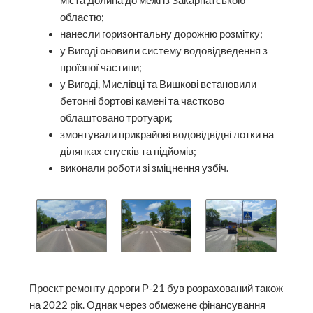
міста Долина до межі із Закарпатською
областю;
нанесли горизонтальну дорожню розмітку;
у Вигоді оновили систему водовідведення з
проїзної частини;
у Вигоді, Мислівці та Вишкові встановили
бетонні бортові камені та частково
облаштовано тротуари;
змонтували прикрайові водовідвідні лотки на
ділянках спусків та підйомів;
виконали роботи зі зміцнення узбіч.
Проєкт ремонту дороги Р-21 був розрахований також
на 2022 рік. Однак через обмежене фінансування