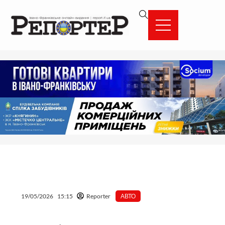
Перейти
вмісту
до
вмісту
19/05/2026
15:15
Reporter
АВТО