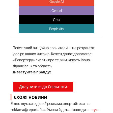
Google AI
Gemini
Grok
Perplexity
Текст, який ви щойно прочитали — це результат
довіри наших читачів. Кожен донат допомагає
«Репортеру» писати про те, чим живуть Івано-
Франківськ та область.
Інвестуйте в правду!
Долучитися до Спільноти
СХОЖІ НОВИНИ
Якщо шукаєте дієвої реклами, звертайтеся на
reklama@report.if.ua. Умови й деталі завжди є –
тут
.