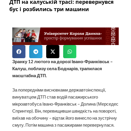
ДТП на калуській трасі: перевернувся
бус і розбились три машини
Зранку 12 лютого на дорозі Івано-Франківськ –
Калуш, поблизу села Боднарів, трапилася
масштабна ДТП.
За попередніми висновками державтоінспекції,
винуватцем ДТП став водій пасажирського
мікроавтобуса Івано-Франківськ – Долина (Мерседес
Спринтер). Він, перевищивши швидкість на повороті,
виїхав на обочину – відтак його винесло на зустрічну
смугу. Потім машина з пасажирами перевернулася.