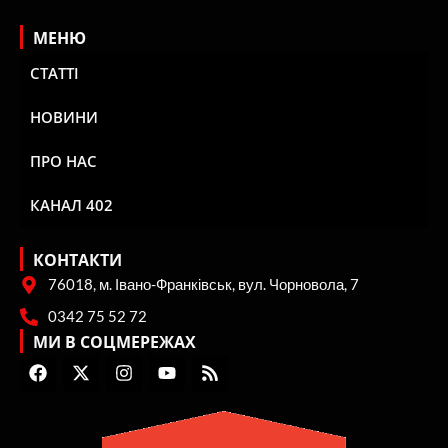
МЕНЮ
СТАТТІ
НОВИНИ
ПРО НАС
КАНАЛ 402
КОНТАКТИ
76018, м. Івано-Франківськ, вул. Чорновола, 7
0342 75 52 72
МИ В СОЦМЕРЕЖАХ
F
X
I
Y
R
a
-
n
o
s
c
t
s
u
s
e
w
t
t
b
i
a
u