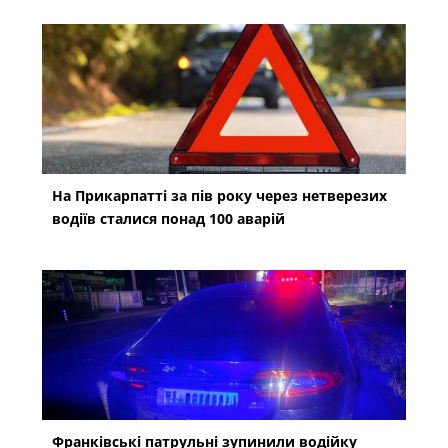
На Прикарпатті за пів року через нетверезих
водіїв сталися понад 100 аварій
Франківські патрульні зупинили водійку