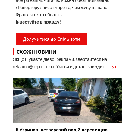
довіри наших читачів. Кожен донат допомагає
«Репортеру» писати про те, чим живуть Івано-
Франківськ та область.
Інвестуйте в правду!
Долучитися до Спільноти
СХОЖІ НОВИНИ
Якщо шукаєте дієвої реклами, звертайтеся на
reklama@report.if.ua. Умови й деталі завжди є –
тут
.
В Угринові нетверезий водій перевищив