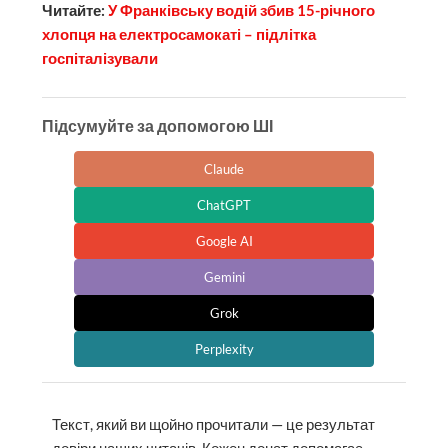
Читайте:
У Франківську водій збив 15-річного
хлопця на електросамокаті – підлітка
госпіталізували
Підсумуйте за допомогою ШІ
Claude
ChatGPT
Google AI
Gemini
Grok
Perplexity
Текст, який ви щойно прочитали — це результат