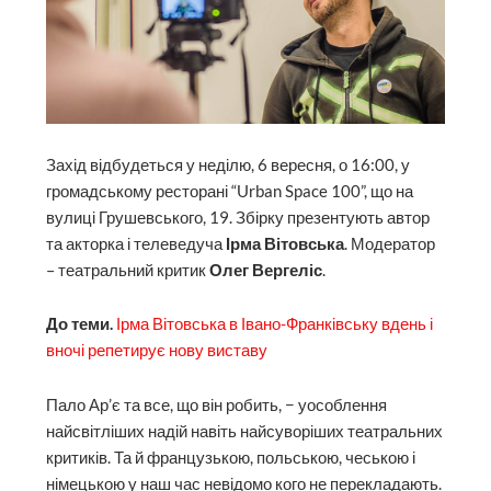
Захід відбудеться у неділю, 6 вересня, о 16:00, у
громадському ресторані “Urban Space 100”, що на
вулиці Грушевського, 19. Збірку презентують автор
та акторка і телеведуча
Ірма Вітовська
. Модератор
– театральний критик
Олег Вергеліс
.
До теми.
Ірма Вітовська в Івано-Франківську вдень і
вночі репетирує нову виставу
Пало Ар’є та все, що він робить, − уособлення
найсвітліших надій навіть найсуворіших театральних
критиків. Та й французькою, польською, чеською і
німецькою у наш час невідомо кого не перекладають.