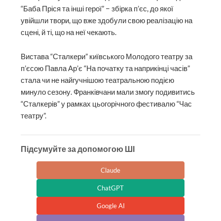
“Баба Пріся та інші герої” − збірка п’єс, до якої
увійшли твори, що вже здобули свою реалізацію на
сцені, й ті, що на неї чекають.
Вистава “Сталкери” київського Молодого театру за
п’єсою Павла Ар’є “На початку та наприкінці часів”
стала чи не найгучнішою театральною подією
минуло сезону. Франківчани мали змогу подивитись
“Сталкерів” у рамках цьогорічного фестивалю “Час
театру”.
Підсумуйте за допомогою ШІ
Claude
ChatGPT
Google AI