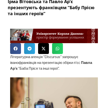
Ірма Вітовська та Павло Ар’є
презентують франківцям “Бабу Прісю
та інших героїв”
Літературна агенція “Discursus” запрошує
іванофранківців на презентацію збірки п’єс
Павла
Ар’є
“Баба Пріся та інші герої”.