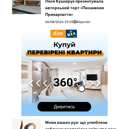
Леся Кушнірук презентувала
авторський торт «Писанкове
Прикарпаття»
06/08/2026 19:45
Reporter
Мова ваших рук: що улюблена
каблучка розповідає світу про ваш