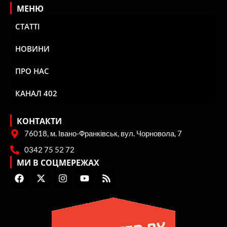
МЕНЮ
СТАТТІ
НОВИНИ
ПРО НАС
КАНАЛ 402
КОНТАКТИ
76018, м. Івано-Франківськ, вул. Чорновола, 7
0342 75 52 72
МИ В СОЦМЕРЕЖАХ
F
X
I
Y
R
a
-
n
o
s
c
t
s
u
s
e
w
t
t
b
i
a
u
o
t
g
b