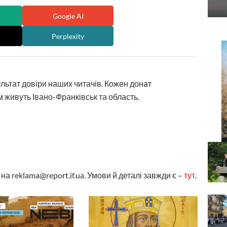
Google AI
Perplexity
ультат довіри наших читачів. Кожен донат
 живуть Івано-Франківськ та область.
а reklama@report.if.ua. Умови й деталі завжди є –
тут
.