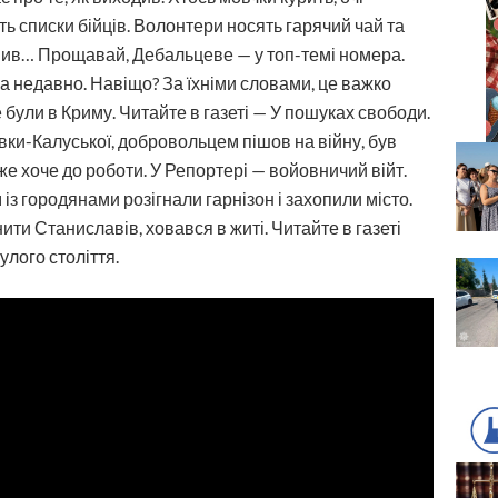
ь списки бійців. Волонтери носять гарячий чай та
 пив… Прощавай, Дебальцеве — у топ-темі номера.
 недавно. Навіщо? За їхніми словами, це важко
 були в Криму. Читайте в газеті — У пошуках свободи.
вки-Калуської, добровольцем пішов на війну, був
же хоче до роботи. У Репортері — войовничий війт.
із городянами розігнали гарнізон і захопили місто.
ти Станиславів, ховався в житі. Читайте в газеті
улого століття.