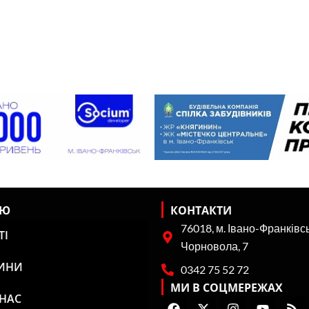
НЮ
КОНТАКТИ
76018, м. Івано-Франківсь
ТІ
Чорновола, 7
ИНИ
0342 75 52 72
МИ В СОЦМЕРЕЖАХ
 НАС
F
X
I
Y
R