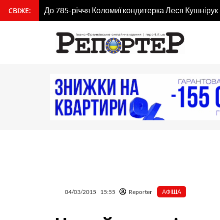
Перейти
До 785-річчя Коломиї кондитерка Леся Кушнірук
СВІЖЕ:
вмісту
до
вмісту
04/03/2015
15:55
Reporter
АФІША