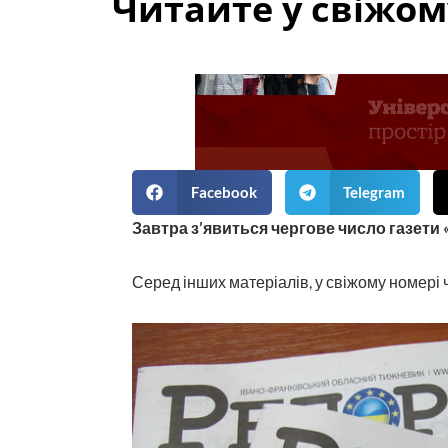
Читайте у свіжому
Facebook
Telegram
Завтра з’явиться чергове число газети 
Серед інших матеріалів, у свіжому номері 