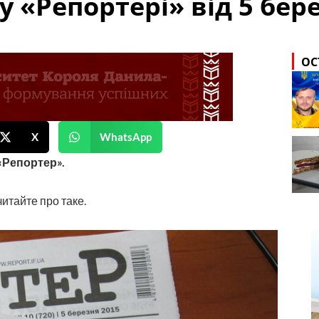
 «Репортері» від 5 бер
ОС
X
WhatsApp
«Репортер».
читайте про таке.