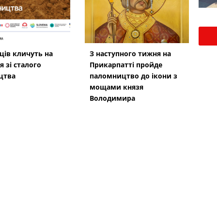
ців кличуть на
З наступного тижня на
я зі сталого
Прикарпатті пройде
цтва
паломництво до ікони з
мощами князя
Володимира