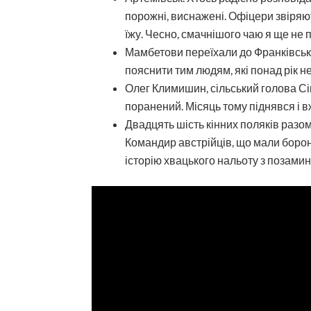
порожні, виснажені. Офіцери звіряют
їжу. Чесно, смачнішого чаю я ще не
Мамбетови переїхали до Франківська
пояснити тим людям, які понад рік не
Олег Климишин, сільський голова Сі
поранений. Місяць тому піднявся і в
Двадцять шість кінних поляків разом 
Командир австрійців, що мали борони
історію хвацького нальоту з позамин