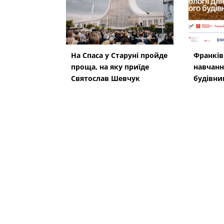
На Спаса у Старуні пройде
Франків
проща, на яку приїде
навчанн
Святослав Шевчук
будівни