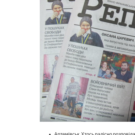
Артемівськ. Хтось радісно розповідає