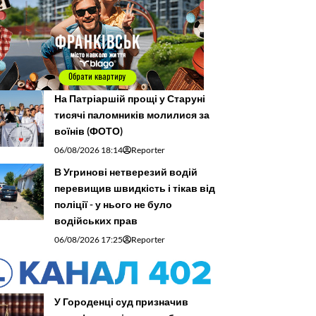
На Патріаршій прощі у Старуні
тисячі паломників молилися за
воїнів (ФОТО)
06/08/2026 18:14
Reporter
В Угринові нетверезий водій
перевищив швидкість і тікав від
поліції - у нього не було
водійських прав
06/08/2026 17:25
Reporter
У Городенці суд призначив