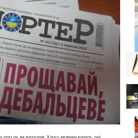
 про те, як виходив. Хтось мовчки курить, очі