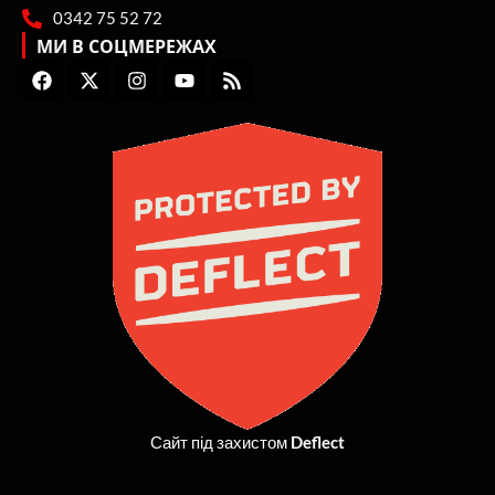
0342 75 52 72
МИ В СОЦМЕРЕЖАХ
F
X
I
Y
R
a
-
n
o
s
c
t
s
u
s
e
w
t
t
b
i
a
u
o
t
g
b
o
t
r
e
k
e
a
r
m
Сайт під захистом
Deflect