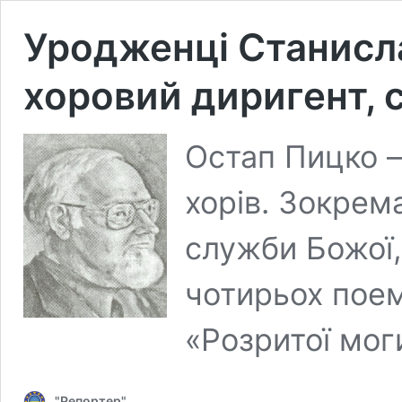
Уродженці Станисла
хоровий диригент, 
Остап Пицко –
хорів. Зокрема
служби Божої,
чотирьох поем
«Розритої мо
"Репортер"