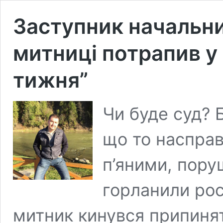
Заступник начальни
митниці потрапив у
тижня”
Чи буде суд? 
що то насправд
п’яними, пору
горланили рос
митник кинувся припиня