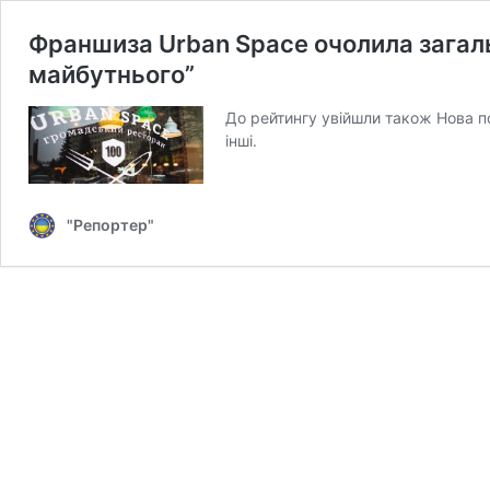
Франшиза Urban Space очолила загал
майбутнього”
До рейтингу увійшли також Нова по
інші.
"Репортер"