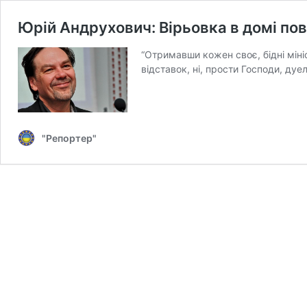
Юрій Андрухович: Вірьовка в домі по
“Отримавши кожен своє, бідні мініст
відставок, ні, прости Господи, дуе
"Репортер"