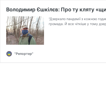
Володимир Єшкілєв: Про ту кляту «щ
“Дзеркало пандемії з кожною годи
громада. Й все чіткіше у тому дзер
"Репортер"