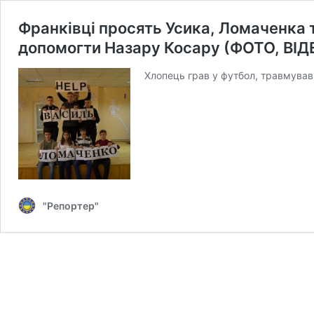
Франківці просять Усика, Ломаченка т
допомогти Назару Косару (ФОТО, ВІД
Хлопець грав у футбол, травмував
"Репортер"