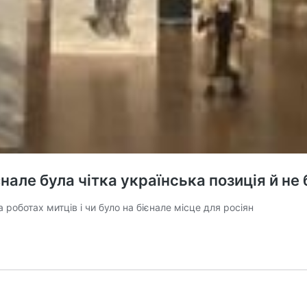
нале була чітка українська позиція й не 
 роботах митців і чи було на бієнале місце для росіян