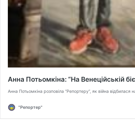
Анна Потьомкіна: “На Венеційській біє
Анна Потьомкіна розповіла “Репортеру”, як війна відбилася на
"Репортер"